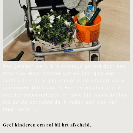
Pas geleden werd ik ’s middags gebeld door een
mevrouw. Haar moeder van 92 jaar ging erg
achteruit en de vraag was of ik de uitvaart wilde
verzorgen. Uiteraard. ’s Avonds was het al zover…
moeder was overleden. In korte tijd was ik bij hun.
Als eerste condoleerde ik vader, een man van
maar liefst […]
Geef kinderen een rol bij het afscheid..