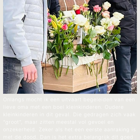
Onlangs mocht ik een uitvaart begeleiden van een
lieve oma met een boel kleinkinderen. Oudere
kleinkinderen in dit geval. Die gedragen zich vaak
“groot”, maar zitten meestal vol gevoel en
onzekerheid. Zeker als het een eerste aanraking is
met de dood. Dan is het extra belangrijk dit goed