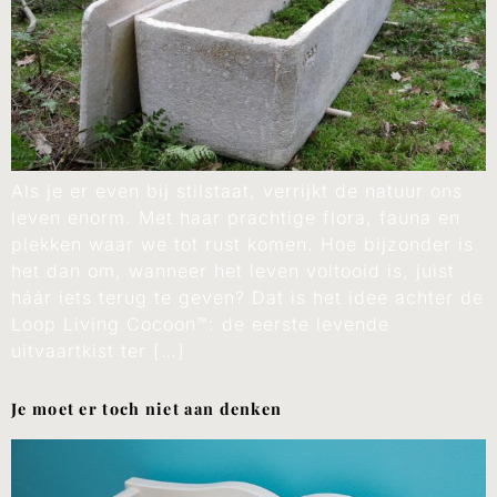
Als je er even bij stilstaat, verrijkt de natuur ons
leven enorm. Met haar prachtige flora, fauna en
plekken waar we tot rust komen. Hoe bijzonder is
het dan om, wanneer het leven voltooid is, juist
háár iets terug te geven? Dat is het idee achter de
Loop Living Cocoon™: de eerste levende
uitvaartkist ter […]
Je moet er toch niet aan denken