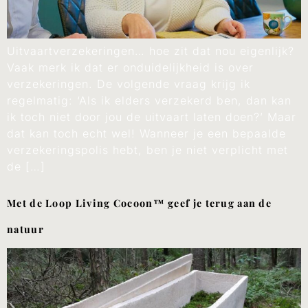
Uitvaartverzekeringen… hoe zit dat nou eigenlijk?
Vaak merk ik dat er onduidelijkheid is over
verzekeringen. De volgende vraag krijg ik
regelmatig: ‘Als ik elders verzekerd ben, dan kan
ik toch niet door jou de uitvaart laten doen?’ Maar
dat kan toch echt wel! Wanneer je een bepaalde
verzekeringspolis hebt, ben je niet verplicht met
de […]
Met de Loop Living Cocoon™ geef je terug aan de
natuur