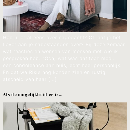
Heb jij er al eens over nagedacht? Of laat je het
liever aan je nabestaanden over? Bij deze zomaar
wat reacties en wensen van mensen met wie ik
gesproken heb. “Och, wat was dat toch mooi…
een condoleance aan huis, echt heel persoonlijk.
En dat we Rikie nog konden zien en rustig
afscheid van haar […]
Als de mogelijkheid er is…