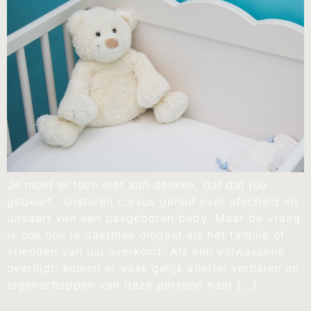
Je moet er toch niet aan denken, dat dat jou
gebeurt.. Gisteren cursus gehad over afscheid en
uitvaart van een pasgeboren baby. Maar de vraag
is ook hoe je daarmee omgaat als het familie of
vrienden van jou overkomt. Als een volwassene
overlijdt, komen er vaak gelijk allerlei verhalen en
eigenschappen van deze persoon naar […]