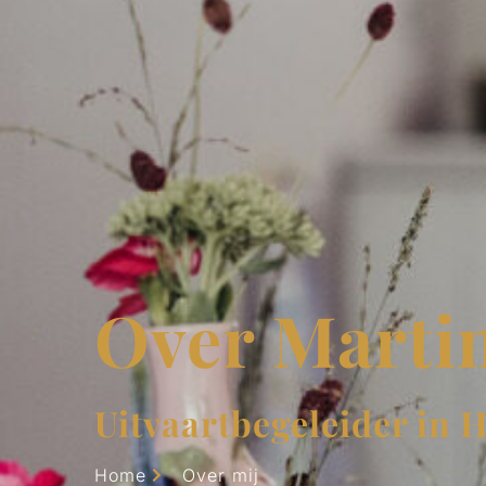
Over Marti
Uitvaartbegeleider in 
Home
Over mij