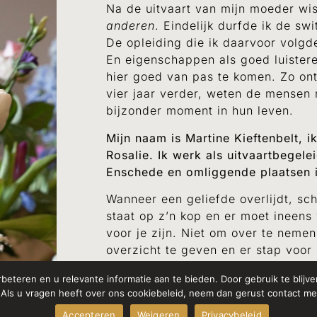
Na de uitvaart van mijn moeder wis
anderen
. Eindelijk durfde ik de sw
De opleiding die ik daarvoor volgd
En eigenschappen als goed luistere
hier goed van pas te komen. Zo ont
vier jaar verder
,
weten de mensen m
bijzonder moment in hun leven
.
Mijn naam is Martine Kieftenbelt,
Rosalie. Ik werk als uitvaartbegel
Enschede en omliggende plaatsen 
Wanneer een geliefde overlijdt, sch
staat op z’n kop en er moet ineens 
voor je zijn. Niet om over te nemen
overzicht te geven en er stap voor
Ik geloof dat het helpt als nabesta
beteren en u relevante informatie aan te bieden. Door gebruik te blij
afscheid. Door samen keuzes te mak
 Als u vragen heeft over ons cookiebeleid, neem dan gerust contact me
dat je het direct beseft, begint da
Accepteren
Weigeren
Privacybeleid