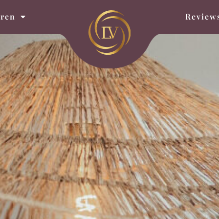
eren
Review