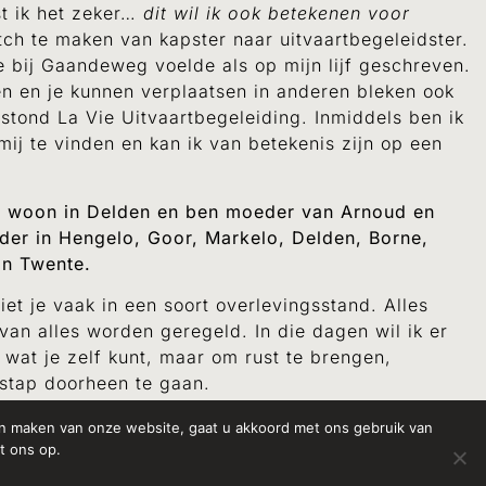
t ik het zeker…
dit wil ik ook betekenen voor
itch te maken van kapster naar uitvaartbegeleidster.
e bij Gaandeweg voelde als op mijn lijf geschreven.
n en je kunnen verplaatsen in anderen bleken ook
stond La Vie Uitvaartbegeleiding.
Inmiddels ben ik
ij te vinden
en kan ik van betekenis zijn op een
 ik woon in Delden en ben moeder van Arnoud en
eider in Hengelo, Goor, Markelo, Delden, Borne,
in Twente.
iet je vaak in een soort overlevingsstand. Alles
van alles worden geregeld. In die dagen wil ik er
 wat je zelf kunt, maar om rust te brengen,
 stap doorheen te gaan.
anden zélf betrokken zijn bij het vormgeven van het
ven maken van onze website, gaat u akkoord met ons gebruik van
en, ontstaat er iets heel eigens. En vaak, zonder
t ons op.
ar ook al de eerste verwerking.