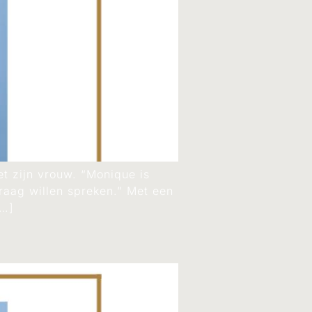
t zijn vrouw. “Monique is
graag willen spreken.” Met een
[…]