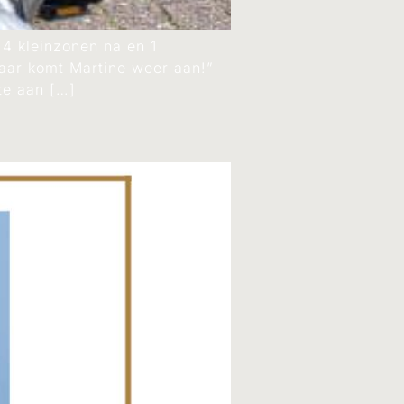
 4 kleinzonen na en 1
 daar komt Martine weer aan!”
te aan […]