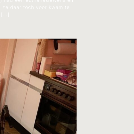
ij had een euthanasiewens en
t ze daar tóch voor kwam te
 […]