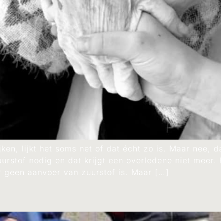
ken, lijkt het soms net of dat écht zo is. Maar nee, 
zuurstof nodig en dat krijgt een overledene niet meer
er geen aanvoer van zuurstof is. Maar […]