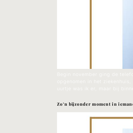
Begin november ging de telefo
opgenomen in het ziekenhuis, 
uurtje was ik er, maar bij bin
Zo’n bijzonder moment in ieman