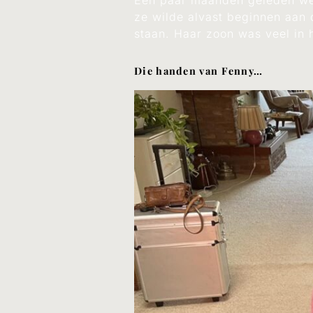
Een paar maanden geleden wer
ze wilde alvast beginnen aan 
staan. Haar zoon was veel in 
Die handen van Fenny…