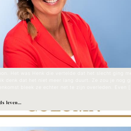
on. Het was Henk die vertelde dat het slecht ging me
ik denk dat het niet meer lang duurt. Ze zou je nog 
nenkomst bleek ze echter net te zijn overleden. Even 
ds leven…