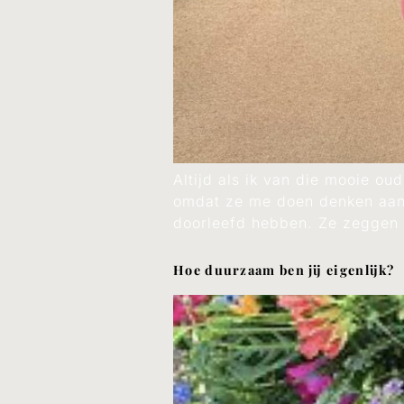
Altijd als ik van die mooie ou
omdat ze me doen denken aan 
doorleefd hebben. Ze zeggen
Hoe duurzaam ben jij eigenlijk?