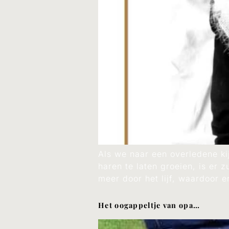
Als we naar een overledene kij
haren te laten groeien, is er 
meer door het lijf, waardoor 
Het oogappeltje van opa…