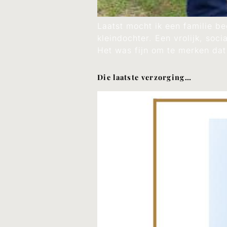
Laatst mocht ik een familie b
kleindochter. Een vrolijk, soc
Het was fijn om te merken dat
Die laatste verzorging…