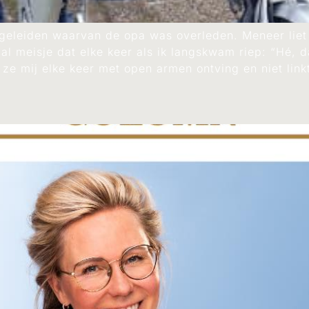
egeleiden waarvan de opa was overleden. Meneer liet
iaal meisje dat elke keer als ik langskwam riep: “Hé,
 ze mij elke keer met open armen ontving en niet link