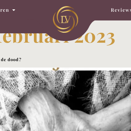
eren
Review
februari 2023
 de dood?