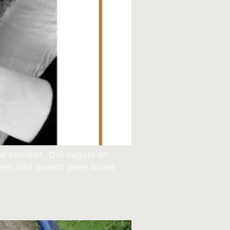
dat kan niet. Om nagels en
. Het hart pompt geen bloed