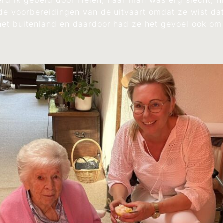
d ik gebeld door Helen, haar man was erg slecht, h
de voorbereidingen van de uitvaart omdat ze wist da
het buitenland en daardoor had ze het gevoel ook om