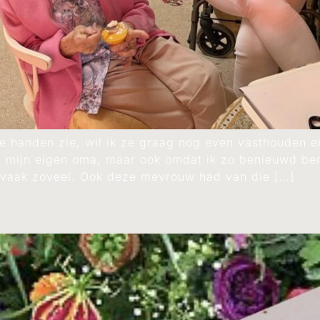
de handen zie, wil ik ze graag nog even vasthouden en
mijn eigen oma, maar ook omdat ik zo benieuwd ben
 vaak zoveel. Ook deze mevrouw had van die […]