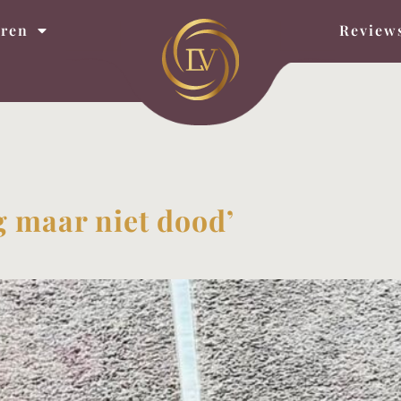
eren
Review
g maar niet dood’