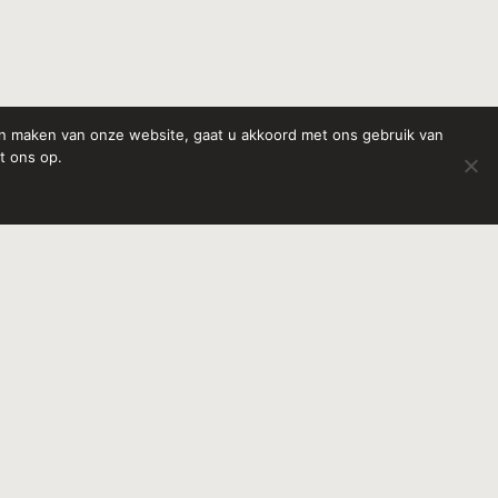
ven maken van onze website, gaat u akkoord met ons gebruik van
t ons op.
Contact
(06) 21 97 05 70
info@lavieuitvaartbegeleiding.nl
Kamille 8
7491 LE Delden