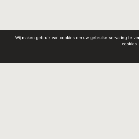
Wij maken gebruik van cookies om uw gebruikerservaring te ver
cookies.
Soms is het al later dan je den
Kan ik iets voor je betekenen?