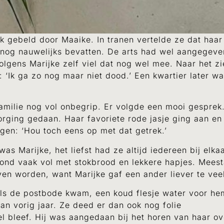
 ik gebeld door Maaike. In tranen vertelde ze dat ha
 nog nauwelijks bevatten. De arts had wel aangegeve
olgens Marijke zelf viel dat nog wel mee. Naar het z
 ‘Ik ga zo nog maar niet dood.’ Een kwartier later wa
amilie nog vol onbegrip. Er volgde een mooi gespre
zorging gedaan. Haar favoriete rode jasje ging aan e
gen: ‘Hou toch eens op met dat getrek.’
as Marijke, het liefst had ze altijd iedereen bij elka
stond vaak vol met stokbrood en lekkere hapjes. Mees
ven worden, want Marijke gaf een ander liever te vee
als de postbode kwam, een koud flesje water voor hem
n vorig jaar. Ze deed er dan ook nog folie
l bleef. Hij was aangedaan bij het horen van haar ov