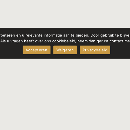
beteren en u relevante informatie aan te bieden. Door gebruik te blij
 Als u vragen heeft over ons cookiebeleid, neem dan gerust contact me
Accepteren
Weigeren
Privacybeleid
kt...
Pagina's
Socials
Home
Over mij
Bij overlijden