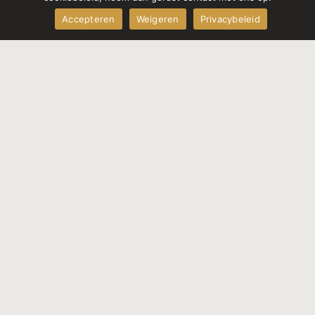
Accepteren
Weigeren
Privacybeleid
Soms is het al later dan je denkt...
Kan ik iets voor je betekenen?
Pagina's
Home